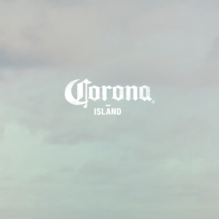
D
E
S
C
U
B
R
E
E
L
P
A
R
A
Í
S
O