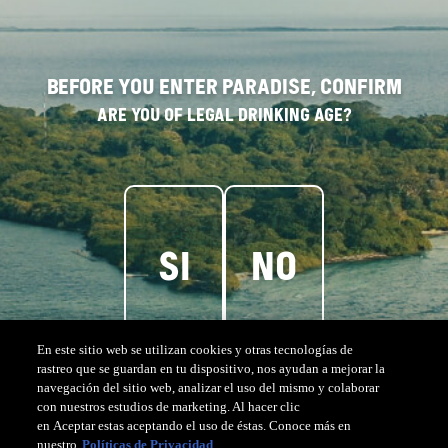
Before you enter paradise, confirm
Are you of legal drinking age?
Si
No
U
N
A
E
X
P
E
R
I
E
N
C
I
A
En este sitio web se utilizan cookies y otras tecnologías de
N
A
T
U
R
A
L
rastreo que se guardan en tu dispositivo, nos ayudan a mejorar la
navegación del sitio web, analizar el uso del mismo y colaborar
con nuestros estudios de marketing. Al hacer clic
en Aceptar estas aceptando el uso de éstas. Conoce más en
En
Isla
Corona
encontrarás
experiencias
que
te
acompañarán
toda
la
vida.
nuestro
Políticas de Privacidad