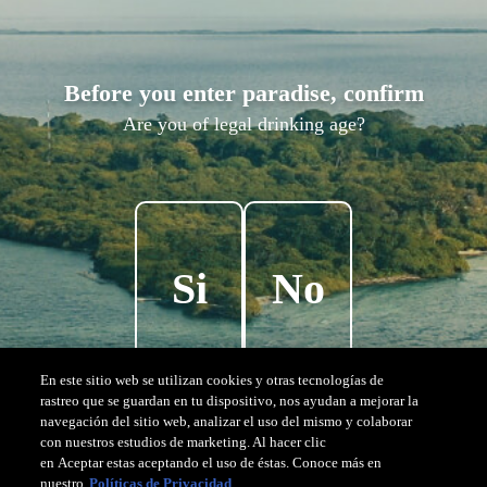
P
a
r
a
í
s
o
,
s
i
n
f
i
l
t
r
o
Before you enter paradise, confirm
Viva la Isla Corona en estado puro.
Explora nuestra galería y descubre lo
Are you of legal drinking age?
que hace que este lugar sea tan especial:
La naturaleza en su máximaexpresión.
Si
No
En este sitio web se utilizan cookies y otras tecnologías de
rastreo que se guardan en tu dispositivo, nos ayudan a mejorar la
navegación del sitio web, analizar el uso del mismo y colaborar
con nuestros estudios de marketing. Al hacer clic
en Aceptar estas aceptando el uso de éstas. Conoce más en
nuestro
Políticas de Privacidad